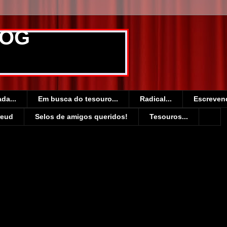
DOG
da...
Em busca do tesouro...
Radical...
Escrevend
reud
Selos de amigos queridos!
Tesouros...