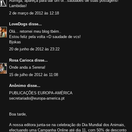
Aumiga, apareça para dar um oi...saudades de suas postagens!
Lambidas!
2 de março de 2012 às 12:18
LoveDogs
disse...
Olá... retomei meu blog tbém..
Estou feliz pela volta =D saudade de vcs!
Bjokas
20 de junho de 2012 às 23:22
Rosa Carioca
disse...
Onde anda a Serena!
15 de julho de 2012 às 11:08
Anônimo disse...
PUBLICAÇÕES EUROPA-AMÉRICA
secretariado@europa-america.pt
Boa tarde,
A nossa editora junta-se na celebração do Dia Mundial dos Animais,
efectuando uma Campanha Online até dia 11, com 50% de desconto