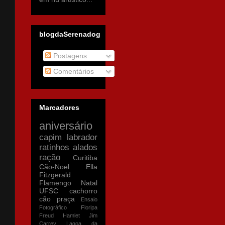
blogdaSerenadog
Postagens
Comentários
Marcadores
aniversário
capim
labrador
ratinhos alados
ração
Curitiba
Cão-Noel
Ella
Fitzgerald
Flamengo
Natal
UFSC
cachorro
cão
praça
Ensaio
Fotográfico
Floripa
Freud
Hamlet
Jim
Carrey
Lagoa da