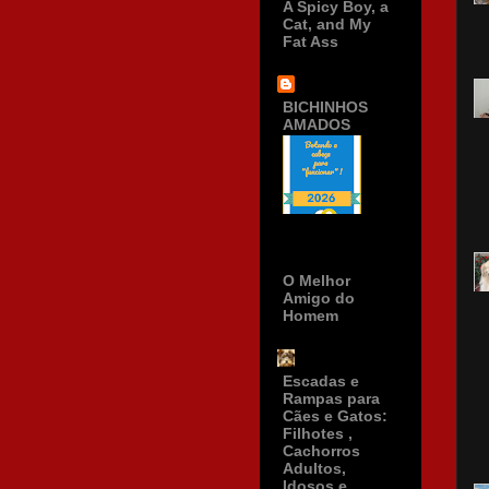
A Spicy Boy, a
Cat, and My
Fat Ass
BICHINHOS
AMADOS
O Melhor
Amigo do
Homem
Escadas e
Rampas para
Cães e Gatos:
Filhotes ,
Cachorros
Adultos,
Idosos e