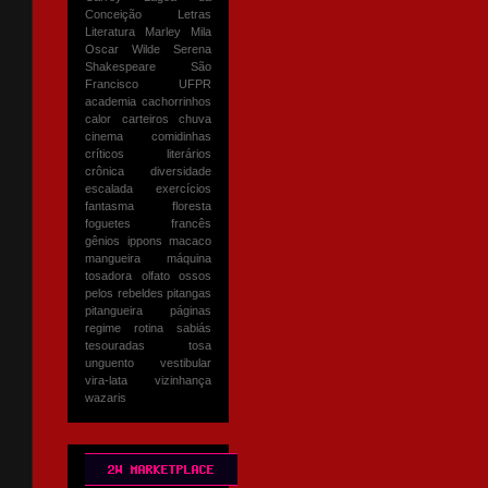
Conceição
Letras
Literatura
Marley
Mila
Oscar Wilde
Serena
Shakespeare
São
Francisco
UFPR
academia
cachorrinhos
calor
carteiros
chuva
cinema
comidinhas
críticos literários
crônica
diversidade
escalada
exercícios
fantasma
floresta
foguetes
francês
gênios
ippons
macaco
mangueira
máquina
tosadora
olfato
ossos
pelos rebeldes
pitangas
pitangueira
páginas
regime
rotina
sabiás
tesouradas
tosa
unguento
vestibular
vira-lata
vizinhança
wazaris