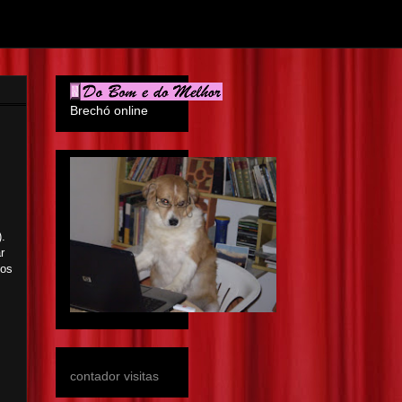
Brechó online
).
r
dos
contador visitas