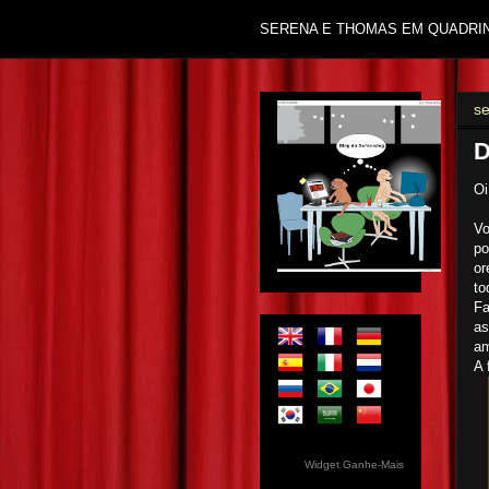
SERENA E THOMAS EM QUADRI
se
D
O
Vo
po
or
to
Fa
as
am
A 
Widget Ganhe-Mais