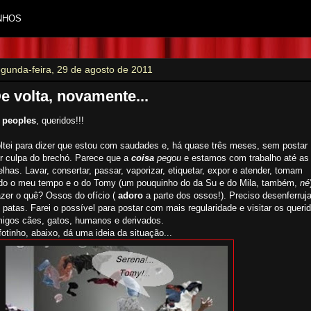
NHOS
gunda-feira, 29 de agosto de 2011
e volta, novamente...
i
peoples
, queridos!!!
ltei para dizer que estou com saudades e, há quase três meses, sem postar
r culpa do brechó. Parece que a
coisa
pegou
e
estamos
com trabalho até as
elhas. Lavar, consertar, passar, vaporizar, etiquetar, expor e atender, tomam
do o meu tempo e o do Tomy (um pouquinho do da Su e do Mila, também,
né
zer o quê? Ossos do ofício (
adoro
a parte dos ossos!). Preciso desenferruja
 patas. Farei o possível para postar com mais regularidade e visitar os queri
igos cães, gatos, humanos e derivados.
fotinho, abaixo, dá uma ideia da situação...