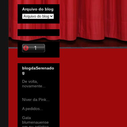
Arquivo do blog
blogdaSerenado
g
De volta,
novamente...
Níver da Pink...
A pedidos...
Gata
blumenauense
em nu artístico...